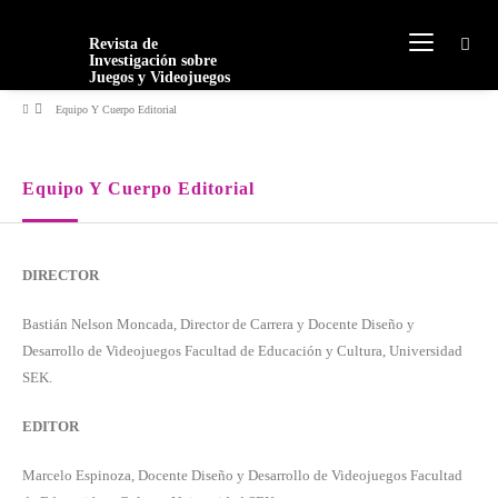
Revista de
Investigación sobre
Juegos y Videojuegos
Equipo Y Cuerpo Editorial
Equipo Y Cuerpo Editorial
DIRECTOR
Bastián Nelson Moncada, Director de Carrera y Docente Diseño y
Desarrollo de Videojuegos Facultad de Educación y Cultura, Universidad
SEK.
EDITOR
Marcelo Espinoza,
Docente Diseño y Desarrollo de Videojuegos Facultad